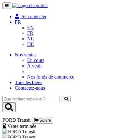
Toggle
navigation
Se connecter
FR
EN
FR
NL
DE
Nos ventes
En cours
À venir
Nos fonds de commerce
Tous les biens
Contactez-nous
Que
recherchez-
vous
?
FORD Transit
Suivre
Vente terminée