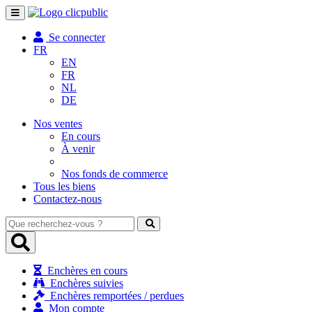
Toggle
navigation
Se connecter
FR
EN
FR
NL
DE
Nos ventes
En cours
À venir
Nos fonds de commerce
Tous les biens
Contactez-nous
Que
recherchez-
vous
?
Enchères en cours
Enchères suivies
Enchères remportées / perdues
Mon compte