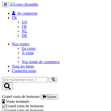
Toggle
navigation
Se connecter
FR
EN
FR
NL
DE
Nos ventes
En cours
À venir
Nos fonds de commerce
Tous les biens
Contactez-nous
Que
recherchez-
vous
?
Grand varia de boissons
Suivre
Vente terminée