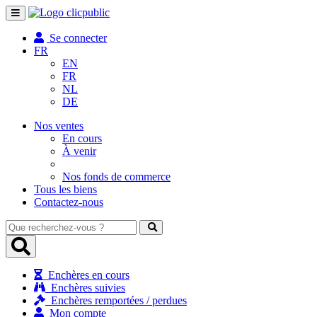
Toggle
navigation
Se connecter
FR
EN
FR
NL
DE
Nos ventes
En cours
À venir
Nos fonds de commerce
Tous les biens
Contactez-nous
Que
recherchez-
vous
?
Enchères en cours
Enchères suivies
Enchères remportées / perdues
Mon compte