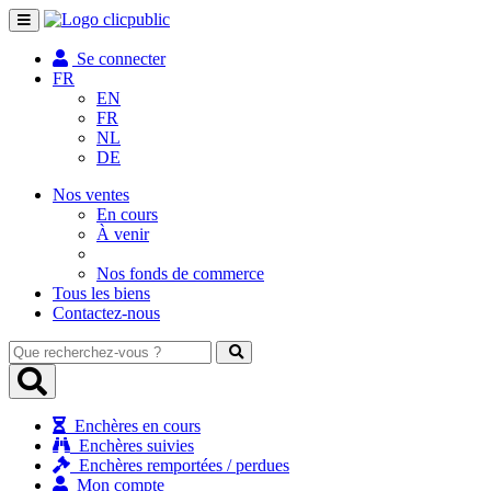
Toggle
navigation
Se connecter
FR
EN
FR
NL
DE
Nos ventes
En cours
À venir
Nos fonds de commerce
Tous les biens
Contactez-nous
Que
recherchez-
vous
?
Enchères en cours
Enchères suivies
Enchères remportées / perdues
Mon compte