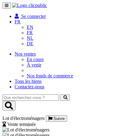
Toggle
navigation
Se connecter
FR
EN
FR
NL
DE
Nos ventes
En cours
À venir
Nos fonds de commerce
Tous les biens
Contactez-nous
Que
recherchez-
vous
?
Lot d'électroménagers
Suivre
Vente terminée