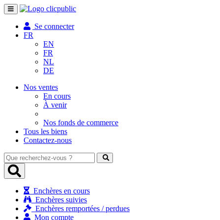
Toggle
navigation
Se connecter
FR
EN
FR
NL
DE
Nos ventes
En cours
À venir
Nos fonds de commerce
Tous les biens
Contactez-nous
Que
recherchez-
vous
?
Enchères en cours
Enchères suivies
Enchères remportées / perdues
Mon compte