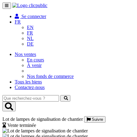
Toggle
navigation
Se connecter
FR
EN
FR
NL
DE
Nos ventes
En cours
À venir
Nos fonds de commerce
Tous les biens
Contactez-nous
Que
recherchez-
vous
?
Lot de lampes de signalisation de chantier
Suivre
Vente terminée