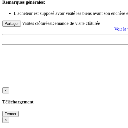
Remarques générales:
L'acheteur est supposé avoir visité les biens avant son enchère
Visites clôturées
Demande de visite clôturée
Partager
Voir l
×
Téléchargement
Fermer
×