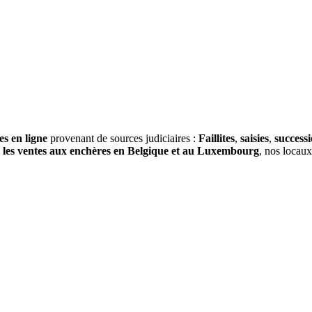
es en ligne
provenant de sources judiciaires :
Faillites
,
saisies
,
success
s
les ventes aux enchères en Belgique et au Luxembourg
, nos locau