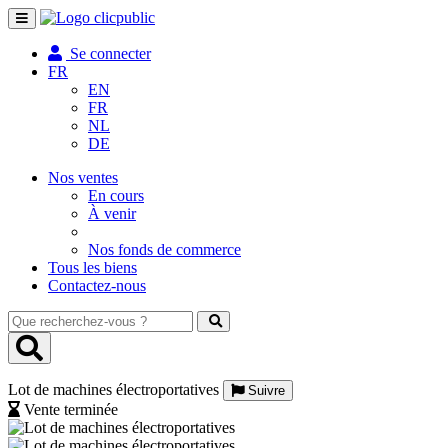
Toggle
navigation
Se connecter
FR
EN
FR
NL
DE
Nos ventes
En cours
À venir
Nos fonds de commerce
Tous les biens
Contactez-nous
Que
recherchez-
vous
?
Lot de machines électroportatives
Suivre
Vente terminée