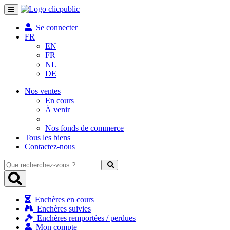
Toggle
navigation
Se connecter
FR
EN
FR
NL
DE
Nos ventes
En cours
À venir
Nos fonds de commerce
Tous les biens
Contactez-nous
Que
recherchez-
vous
?
Enchères en cours
Enchères suivies
Enchères remportées / perdues
Mon compte