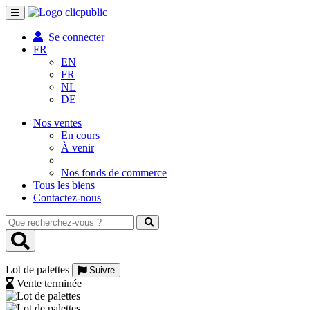
Toggle
navigation
Se connecter
FR
EN
FR
NL
DE
Nos ventes
En cours
À venir
Nos fonds de commerce
Tous les biens
Contactez-nous
Que
recherchez-
vous
?
Lot de palettes
Suivre
Vente terminée