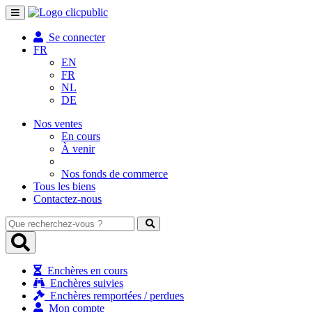
Toggle
navigation
Se connecter
FR
EN
FR
NL
DE
Nos ventes
En cours
À venir
Nos fonds de commerce
Tous les biens
Contactez-nous
Que
recherchez-
vous
?
Enchères en cours
Enchères suivies
Enchères remportées / perdues
Mon compte