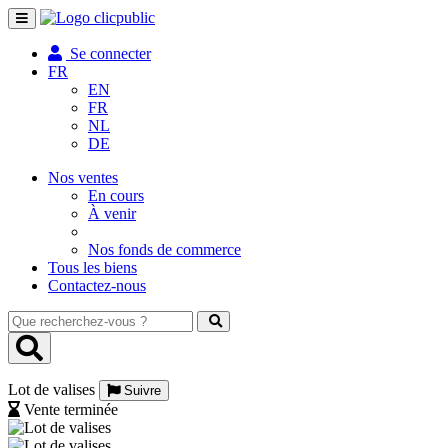
Toggle
navigation
Se connecter
FR
EN
FR
NL
DE
Nos ventes
En cours
À venir
Nos fonds de commerce
Tous les biens
Contactez-nous
Que
recherchez-
vous
?
Lot de valises
Suivre
Vente terminée