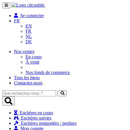
Toggle
navigation
Se connecter
FR
EN
FR
NL
DE
Nos ventes
En cours
À venir
Nos fonds de commerce
Tous les biens
Contactez-nous
Que
recherchez-
vous
?
Enchères en cours
Enchères suivies
Enchères remportées / perdues
Mon compte