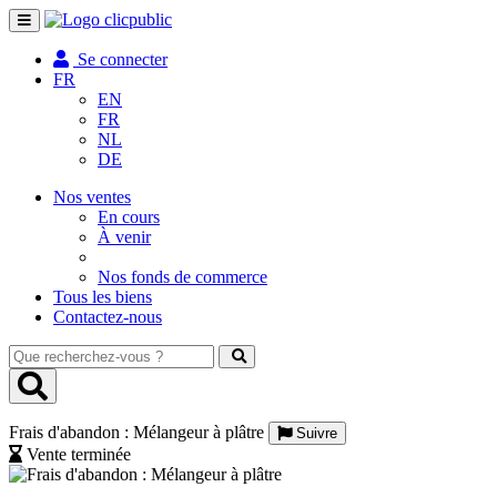
Toggle
navigation
Se connecter
FR
EN
FR
NL
DE
Nos ventes
En cours
À venir
Nos fonds de commerce
Tous les biens
Contactez-nous
Que
recherchez-
vous
?
Frais d'abandon : Mélangeur à plâtre
Suivre
Vente terminée