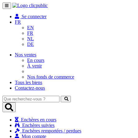
Toggle
navigation
Se connecter
FR
EN
FR
NL
DE
Nos ventes
En cours
À venir
Nos fonds de commerce
Tous les biens
Contactez-nous
Que
recherchez-
vous
?
Enchères en cours
Enchères suivies
Enchères remportées / perdues
Mon compte