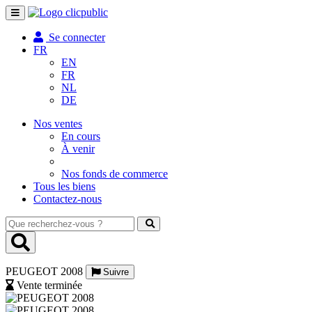
Toggle
navigation
Se connecter
FR
EN
FR
NL
DE
Nos ventes
En cours
À venir
Nos fonds de commerce
Tous les biens
Contactez-nous
Que
recherchez-
vous
?
PEUGEOT 2008
Suivre
Vente terminée