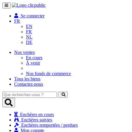
Toggle
navigation
Se connecter
FR
EN
FR
NL
DE
Nos ventes
En cours
À venir
Nos fonds de commerce
Tous les biens
Contactez-nous
Que
recherchez-
vous
?
Enchères en cours
Enchères suivies
Enchères remportées / perdues
Mon compte