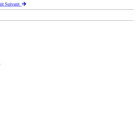
uit Suivant
s