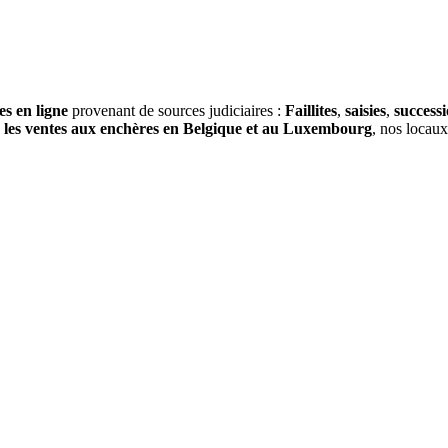
es en ligne
provenant de sources judiciaires :
Faillites
,
saisies
,
success
s
les ventes aux enchères en Belgique et au Luxembourg
, nos locau