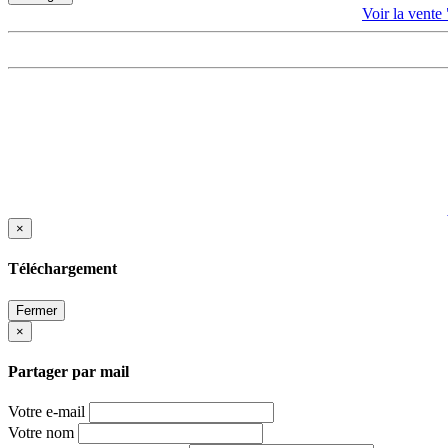
Voir la ve
×
Téléchargement
Fermer
×
Partager par mail
Votre e-mail
Votre nom