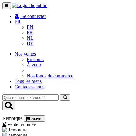
Toggle
navigation
Se connecter
FR
EN
FR
NL
DE
Nos ventes
En cours
À venir
Nos fonds de commerce
Tous les biens
Contactez-nous
Que
recherchez-
vous
?
Remorque
Suivre
Vente terminée