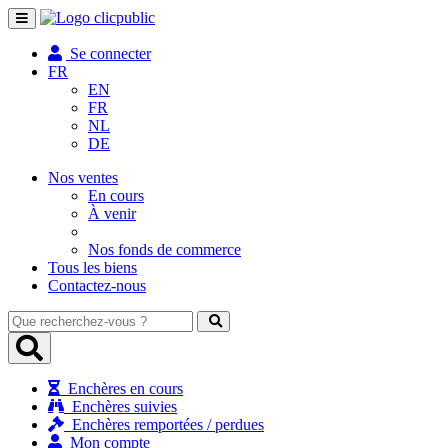
Toggle
navigation
Se connecter
FR
EN
FR
NL
DE
Nos ventes
En cours
À venir
Nos fonds de commerce
Tous les biens
Contactez-nous
Que
recherchez-
vous
?
Enchères en cours
Enchères suivies
Enchères remportées / perdues
Mon compte