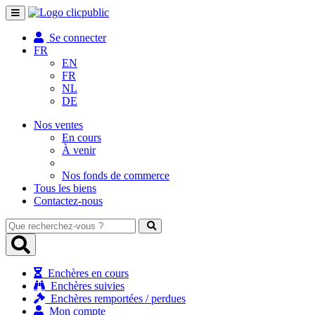
Toggle
navigation
Se connecter
FR
EN
FR
NL
DE
Nos ventes
En cours
À venir
Nos fonds de commerce
Tous les biens
Contactez-nous
Que
recherchez-
vous
?
Enchères en cours
Enchères suivies
Enchères remportées / perdues
Mon compte