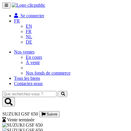
Toggle
navigation
Se connecter
FR
EN
FR
NL
DE
Nos ventes
En cours
À venir
Nos fonds de commerce
Tous les biens
Contactez-nous
Que
recherchez-
vous
?
SUZUKI GSF 650
Suivre
Vente terminée