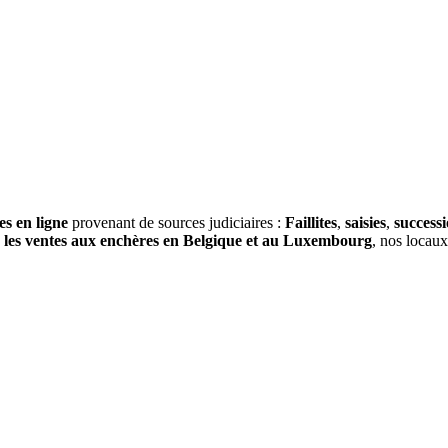
es en ligne
provenant de sources judiciaires :
Faillites
,
saisies
,
success
s
les ventes aux enchères en Belgique et au Luxembourg
, nos locau