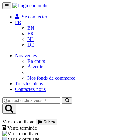
Toggle
navigation
Se connecter
FR
EN
FR
NL
DE
Nos ventes
En cours
À venir
Nos fonds de commerce
Tous les biens
Contactez-nous
Que
recherchez-
vous
?
Varia d'outillage
Suivre
Vente terminée