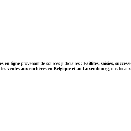
es en ligne
provenant de sources judiciaires :
Faillites
,
saisies
,
success
s
les ventes aux enchères en Belgique et au Luxembourg
, nos locau