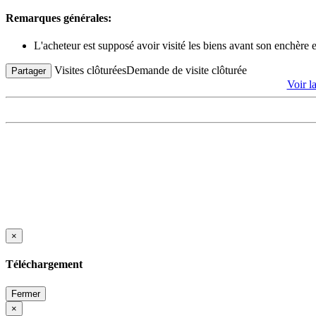
Remarques générales:
L'acheteur est supposé avoir visité les biens avant son enchère
Visites clôturées
Demande de visite clôturée
Partager
Voir l
×
Téléchargement
Fermer
×