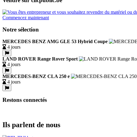
Vendre sur clicpublic.be
Commencez maintenant
Notre sélection
MERCEDES BENZ AMG GLE 53 Hybrid Coupe
4 jours
LAND ROVER Range Rover Sport
4 jours
MERCEDES-BENZ CLA 250 e
4 jours
Restons connectés
Ils parlent de nous