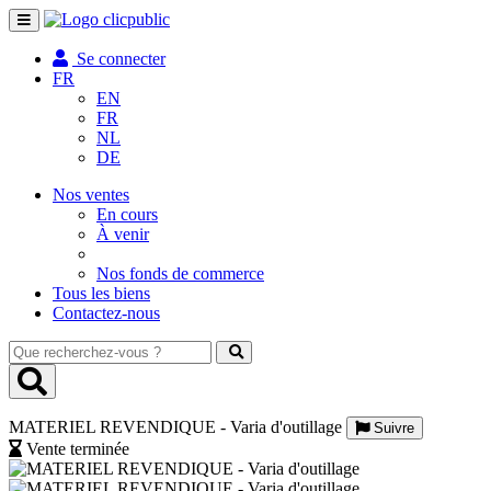
Toggle
navigation
Se connecter
FR
EN
FR
NL
DE
Nos ventes
En cours
À venir
Nos fonds de commerce
Tous les biens
Contactez-nous
Que
recherchez-
vous
?
MATERIEL REVENDIQUE - Varia d'outillage
Suivre
Vente terminée