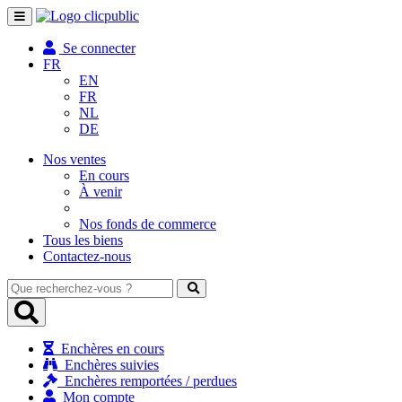
Toggle
navigation
Se connecter
FR
EN
FR
NL
DE
Nos ventes
En cours
À venir
Nos fonds de commerce
Tous les biens
Contactez-nous
Que
recherchez-
vous
?
Enchères en cours
Enchères suivies
Enchères remportées / perdues
Mon compte