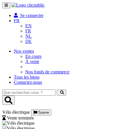
Toggle
navigation
Se connecter
FR
EN
FR
NL
DE
Nos ventes
En cours
À venir
Nos fonds de commerce
Tous les biens
Contactez-nous
Que
recherchez-
vous
?
Vélo électrique
Suivre
Vente terminée