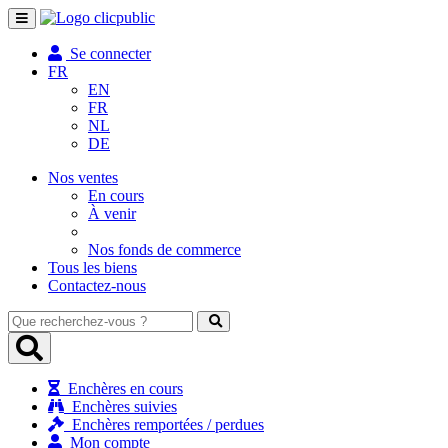
Toggle
navigation
Se connecter
FR
EN
FR
NL
DE
Nos ventes
En cours
À venir
Nos fonds de commerce
Tous les biens
Contactez-nous
Que
recherchez-
vous
?
Enchères en cours
Enchères suivies
Enchères remportées / perdues
Mon compte