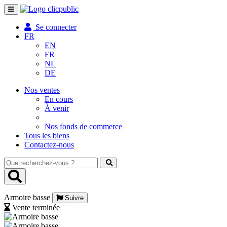
Toggle
navigation
Se connecter
FR
EN
FR
NL
DE
Nos ventes
En cours
À venir
Nos fonds de commerce
Tous les biens
Contactez-nous
Que
recherchez-
vous
?
Armoire basse
Suivre
Vente terminée