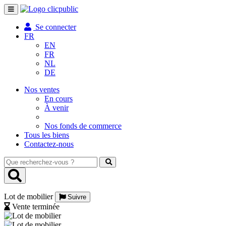
Toggle
navigation
Se connecter
FR
EN
FR
NL
DE
Nos ventes
En cours
À venir
Nos fonds de commerce
Tous les biens
Contactez-nous
Que
recherchez-
vous
?
Lot de mobilier
Suivre
Vente terminée