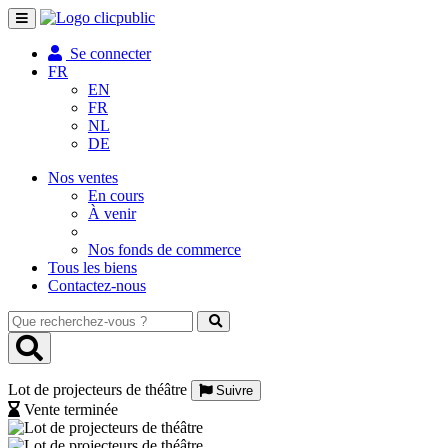
Toggle
navigation
Se connecter
FR
EN
FR
NL
DE
Nos ventes
En cours
À venir
Nos fonds de commerce
Tous les biens
Contactez-nous
Que
recherchez-
vous
?
Lot de projecteurs de théâtre
Suivre
Vente terminée